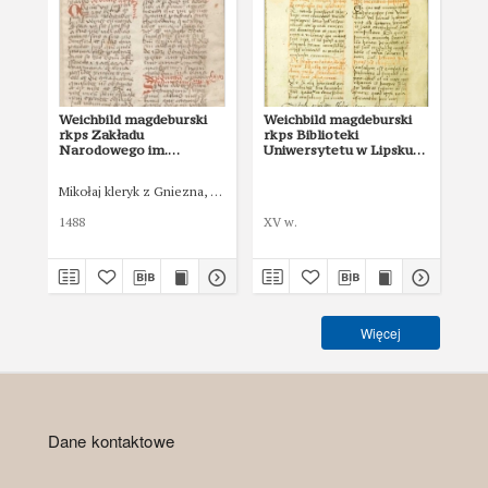
Weichbild magdeburski
Weichbild magdeburski
We
rkps Zakładu
rkps Biblioteki
w:
Narodowego im.
Uniwersytetu w Lipsku
Po
Ossolińskich sygn. 832/I
„Albertina” sygn. 951b
pri
art. 82 [Gn. 75]
art. 77 [Gn. 75]
co
Mikołaj kleryk z Gniezna, notariusz publiczny
Łas
ind
art
1488
XV w.
150
Więcej
Dane kontaktowe