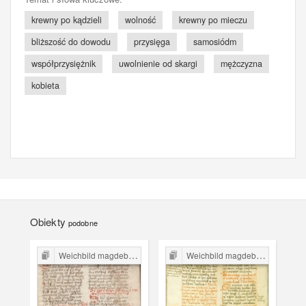
krewny po kądzieli
wolność
krewny po mieczu
bliższość do dowodu
przysięga
samosiódm
współprzysiężnik
uwolnienie od skargi
mężczyzna
kobieta
Obiekty
podobne
Weichbild magdeburski w Polsce
Weichbild magdeburski w Polsce