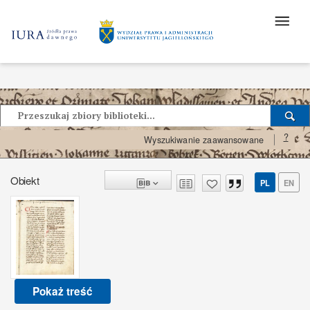
?
Wyszukiwanie zaawansowane
Obiekt
PL
EN
Pokaż treść