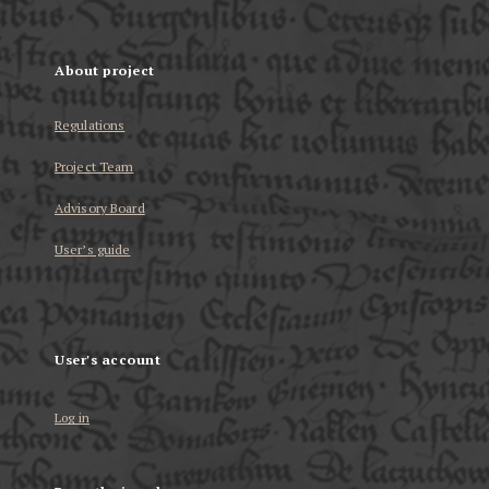
About project
Regulations
Project Team
Advisory Board
User’s guide
User's account
Log in