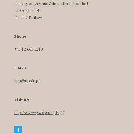
Faculty of Law and Administration of the UJ
st. Gołębia 24
31-007 Krakow
Phone
+48 12 663 1210
E-Mail
iura@uj.edu.pl
Visit us!
http://www.wpia.uj.edu.pl/