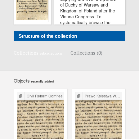
of Duchy of Warsaw and
Kingdom of Poland after the
Vienna Congress. To
systematically browse the
collection, press the button
"Structure of the collection"
Structure of the collection
Collections
Collections (0)
subcollections
Objects
recently added
Civil Reform Comitee
Prawo Księstwa Warszawskiego i Królestwa Polskiego Kongresowego