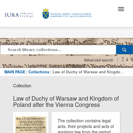
?
Advanced search
MAIN PAGE
|
Collections
|
Law of Duchy of Warsaw and Kingdom of Poland after the Vienna Congress
Collection
Law of Duchy of Warsaw and Kingdom of
Poland after the Vienna Congress
The collection contains legal
acts, their projects and acts of
applying law from the period