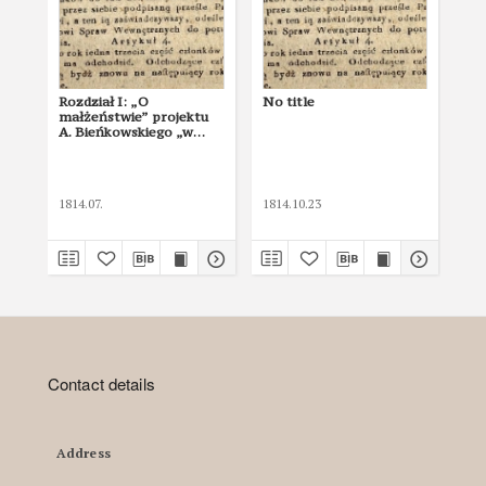
Rozdział I: „O
No title
No 
małżeństwie” projektu
A. Bieńkowskiego „w
Sekcji Sądowej
roztrząśnionego
Civ
zawierającego odmianę
niektórych części
1814.07.
1814.10.23
181
kodeksu cywilnego o
małżeństwach i
majątkowych umowach
małżonków”.
Contact details
Address