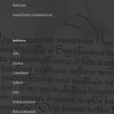
Rural Law
Grand Duchy of Lituania Law
...
Indexes
Title
Creator
Contributor
Subject
Date
Spatial coverage
Map localization