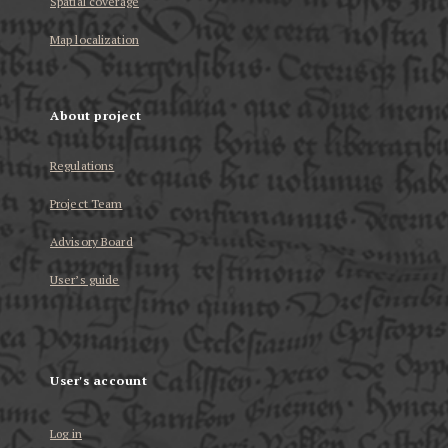
Spatial coverage
Map localization
About project
Regulations
Project Team
Advisory Board
User’s guide
User's account
Log in