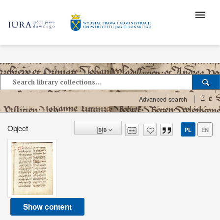
?
Advanced search
Object
PL
EN
Show content