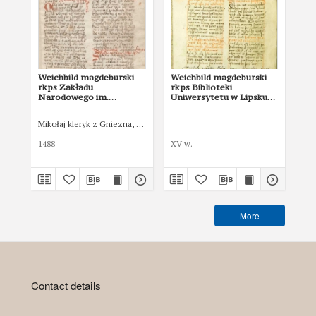
Weichbild magdeburski
Weichbild magdeburski
We
rkps Zakładu
rkps Biblioteki
w:
Narodowego im.
Uniwersytetu w Lipsku
Po
Ossolińskich sygn. 832/I
„Albertina” sygn. 951b
pri
art. 82 [Gn. 75]
art. 77 [Gn. 75]
co
Mikołaj kleryk z Gniezna, notariusz publiczny
Łas
ind
art
1488
XV w.
150
More
Contact details