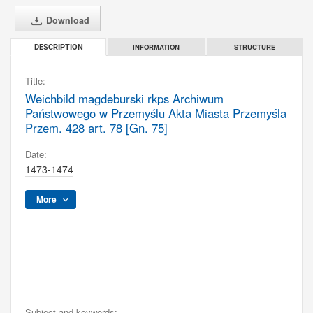
Download
INFORMATION
STRUCTURE
DESCRIPTION
Title:
Weichbild magdeburski rkps Archiwum
Państwowego w Przemyślu Akta Miasta Przemyśla
Przem. 428 art. 78 [Gn. 75]
Date:
1473-1474
More
Subject and keywords: