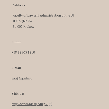
Address
Faculty of Law and Administration of the UJ
st. Gołębia 24
31-007 Krakow
Phone
+48 12 663 1210
E-Mail
iura@uj.edu.pl
Visit us!
http://www.wpia.uj.edu.pl/