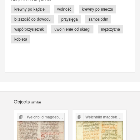
krewny po kądzieli
wolność
krewny po mieczu
bliższość do dowodu
przysięga
samosiódm
współprzysiężnik
uwolnienie od skargi
mężczyzna
kobieta
Objects
similar
Weichbild magdeburski w Polsce
Weichbild magdeburski w Polsce