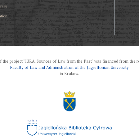
erage
ation
f the project "IURA. Sources of Law from the Past" was financed from the r
Faculty of Law and Administration of the Jagiellonian University
in Krakow.