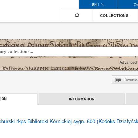
Co
EN
PL
COLLECTIONS
Advanced 
Downloa
INFORMATION
ION
urski rkps Biblioteki Kórnickiej sygn. 800 (Kodeks Działyński