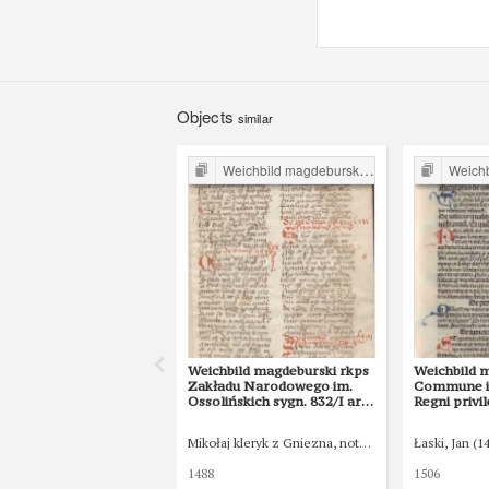
Objects
similar
Weichbild magdeburski w Polsce
Weichbil
Weichbild magdeburski rkps
Weichbild 
Zakładu Narodowego im.
Commune in
Ossolińskich sygn. 832/I art.
Regni privi
37 [Gn. 36]
constituti
indultuum p
Mikołaj kleryk z Gniezna, notariusz publiczny
Łaski, Jan (1
42 [Gn. 36]
1488
1506