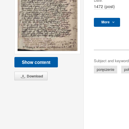
Date:
1472 (post)
More
Subject and keyword
Show content
poręczenie
po
Download