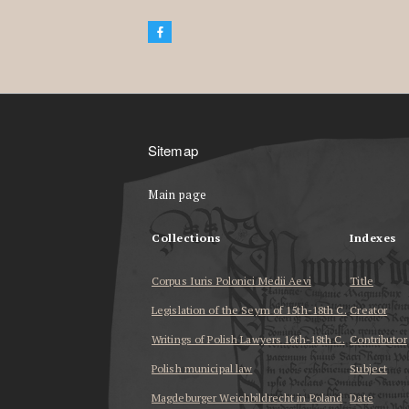
Sitemap
Main page
Collections
Indexes
Corpus Iuris Polonici Medii Aevi
Title
Legislation of the Seym of 15th-18th C.
Creator
Writings of Polish Lawyers 16th-18th C.
Contributor
Polish municipal law
Subject
Magdeburger Weichbildrecht in Poland
Date