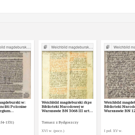
d magdeburski w Polsce
Weichbild magdeburski w Polsce
Weichbild magdebu
magdeburski w:
Weichbild magdeburski rkps
Weichbild magdeb
cliti Poloniae
Biblioteki Narodowej w
Biblioteki Narod
legium
Warszawie BN 3068 III art.
Warszawie BN 126
onum et
40 [Gn. 36]
43 [Gn. 36]
ublicitus… art.
454-1531)
Tomasz z Bydgoszczy
XVI w. (pocz.)
I poł. XV w.