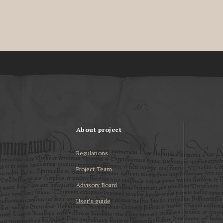
About project
Regulations
Project Team
Advisory Board
User’s guide