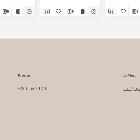
Phone
E-Mail
+48 12 663 1210
iura@uj.