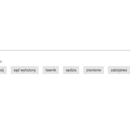
s:
kój
sąd wyłożony
ławnik
sędzia
zranienie
zabójstwo