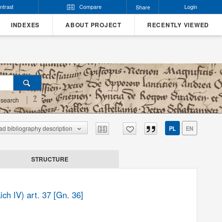
ntrast
Compare
Login
Share
INDEXES
ABOUT PROJECT
RECENTLY VIEWED
?
search
d bibliography description
PL
EN
STRUCTURE
ch IV) art. 37 [Gn. 36]