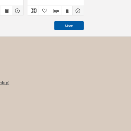
More
edu.pl