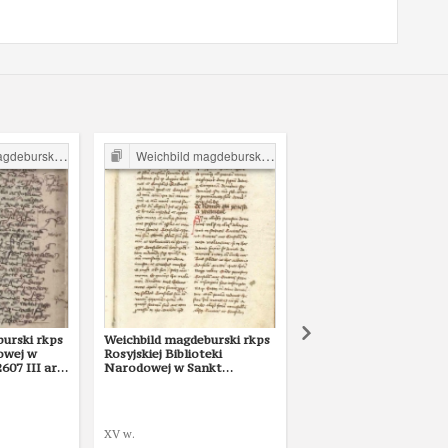
rski w Polsce
Weichbild magdeburski w Polsce
Weichbild magdeburski w P
urski rkps
Weichbild magdeburski rkps
Weichbild magdeburski
owej w
Rosyjskiej Biblioteki
Rosyjskiej Biblioteki
07 III art.
Narodowej w Sankt
Narodowej w Sankt
Petersburgu Lat. Q II 157 (1)
Petersburgu Lat. Q II 1
art. 38 [Gn. 36]
art. 36
XV w.
1427