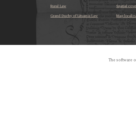
Rural Law
Spatial cov
Grand Duchy of Lituania Law
Map localiz
...
The software o