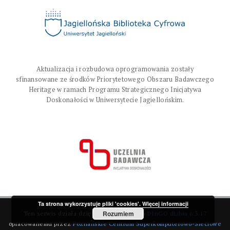
Aktualizacja i rozbudowa oprogramowania zostały
sfinansowane ze środków Priorytetowego Obszaru Badawczego
Heritage w ramach Programu Strategicznego Inicjatywa
Doskonałości w Uniwersytecie Jagiellońskim.
Ta strona wykorzystuje pliki 'cookies'.
Więcej informacji
Rozumiem
Ten serwis działa dzięki oprogramowaniu
DInGO dLibra 6.3.17
opracowanemu przez
Poznańskie Centrum Superkomputerowo-Sieciowe