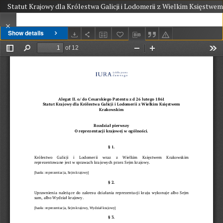
Statut Krajowy dla Królestwa Galicji i Lodomerii z Wielkim Księstwe
Show details