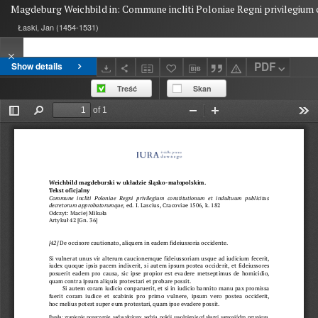
Magdeburg Weichbild in: Commune incliti Poloniae Regni privilegium c
Łaski, Jan (1454-1531)
PDF
Show details
Treść
Skan