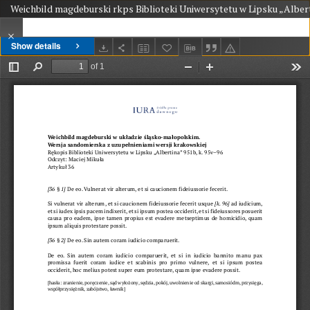
Weichbild magdeburski rkps Biblioteki Uniwersytetu w Lipsku „Alberti
Show details