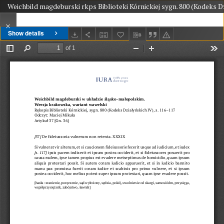
Weichbild magdeburski rkps Biblioteki Kórnickiej sygn. 800 (Kodeks Dzi
Show details