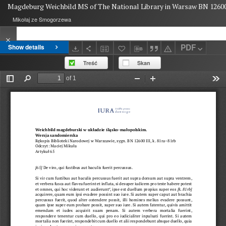
Magdeburg Weichbild MS of The National Library in Warsaw BN 12600 
Mikołaj ze Smogorzewa
PDF
Show details
Treść
Skan